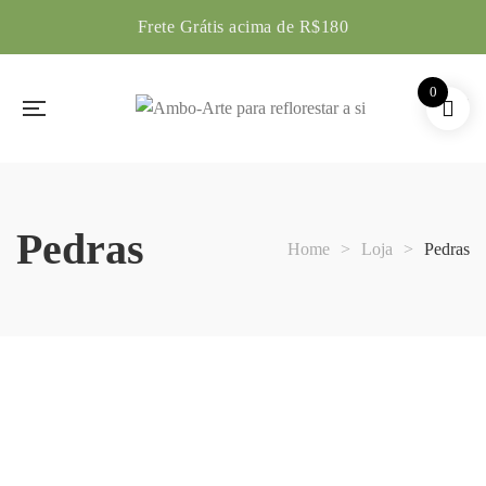
Frete Grátis acima de R$180
0
Pedras
Home
>
Loja
>
Pedras
Amuleto Amor Cósmico
Amuleto Ancestral