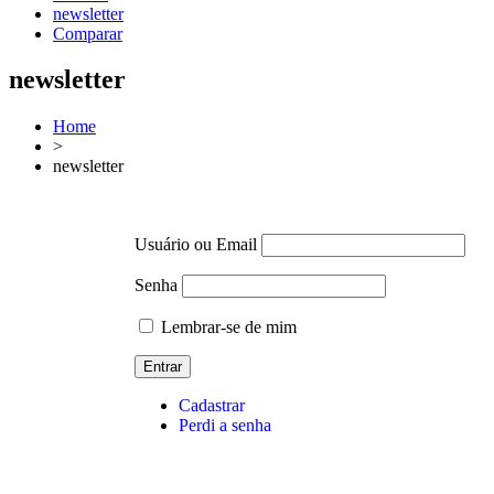
newsletter
Comparar
newsletter
Home
>
newsletter
Usuário ou Email
Senha
Lembrar-se de mim
Cadastrar
Perdi a senha