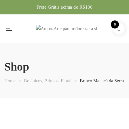
Frete Grátis acima de R$180
0
Shop
Home
>
Botânicos
,
Brincos
,
Floral
>
Brinco Manacá da Serra