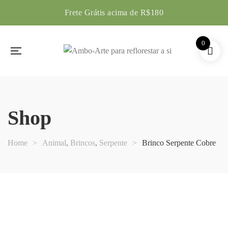
Frete Grátis acima de R$180
0
Shop
Home
>
Animal
,
Brincos
,
Serpente
>
Brinco Serpente Cobre