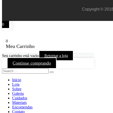
Copyright © 2018
0
0
Meu Carrinho
Seu carrinho está vazio
Retornar a loja
Continue comprando
Início
Loja
Sobre
Galeria
Cuidados
Materiais
Encomendas
Contato