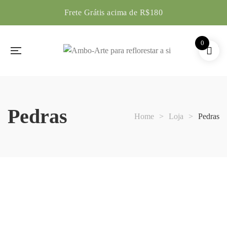
Frete Grátis acima de R$180
0
Pedras
Home
>
Loja
>
Pedras
Amuleto Amor Cósmico
Amuleto Ancestral