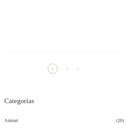
Amuleto Mamba
Amuleto Nobreza
R$
120.00
R$
89.00
1
2
Categorias
Animal
(20)