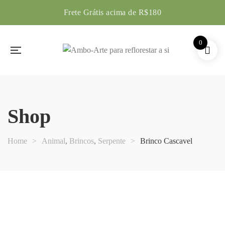
Frete Grátis acima de R$180
0
Shop
Home
>
Animal
,
Brincos
,
Serpente
>
Brinco Cascavel