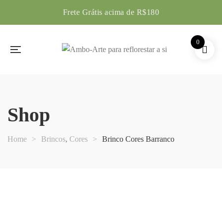
Frete Grátis acima de R$180
0
Shop
Home
>
Brincos
,
Cores
>
Brinco Cores Barranco